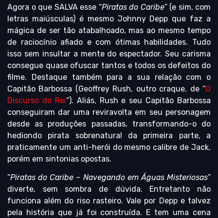
Agora o que SALVA esse “
Piratas do Caribe
” (e sim, com
letras maiúsculas) é mesmo Johnny Depp que faz a
mágica de ser tão atabalhoado, mas ao mesmo tempo
de raciocínio afiado e com ótimas habilidades. Tudo
isso sem insultar a mente do espectador. Seu carisma
consegue quase ofuscar tantos e todos os defeitos do
filme. Destaque também para a sua relação com o
Capitão Barbossa (Geoffrey Rush, outro craque, de “
O
Discurso do Rei
“). Aliás, Rush e seu Capitão Barbossa
conseguiram dar uma reviravolta em seu personagem
desde as produções passadas, transformando-o do
hediondo pirata sobrenatural da primeira parte, a
praticamente um anti-herói do mesmo calibre de Jack,
porém em sintonias opostas.
“
Piratas do Caribe – Navegando em Águas Misteriosas
”
diverte, sem sombra de dúvida. Entretanto não
funciona além do riso rasteiro. Vale por Depp e talvez
pela história que já foi construída. E tem uma cena