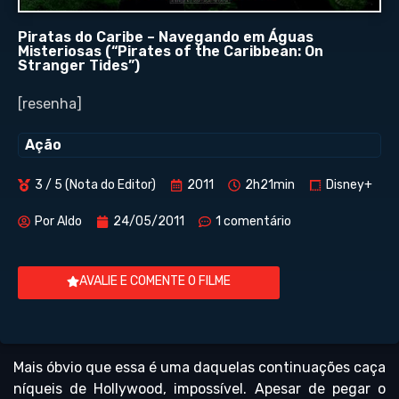
Piratas do Caribe – Navegando em Águas
Misteriosas (“Pirates of the Caribbean: On
Stranger Tides”)
[resenha]
Ação
3 / 5 (Nota do Editor)
2011
2h21min
Disney+
Por
Aldo
24/05/2011
1 comentário
AVALIE E COMENTE O FILME
Mais óbvio que essa é uma daquelas continuações caça
níqueis de Hollywood, impossível. Apesar de pegar o