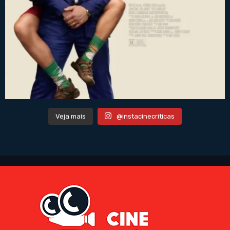
Veja mais
@instacinecriticas