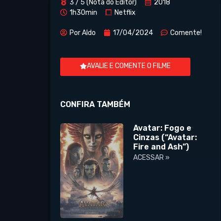
3 / 5 (Nota do Editor)
2018
1h30min
Netflix
Por
Aldo
17/04/2024
Comente!
AVALIE E COMENTE O FILME
CONFIRA TAMBÉM
Avatar: Fogo e
Cinzas (“Avatar:
Fire and Ash”)
ACESSAR »