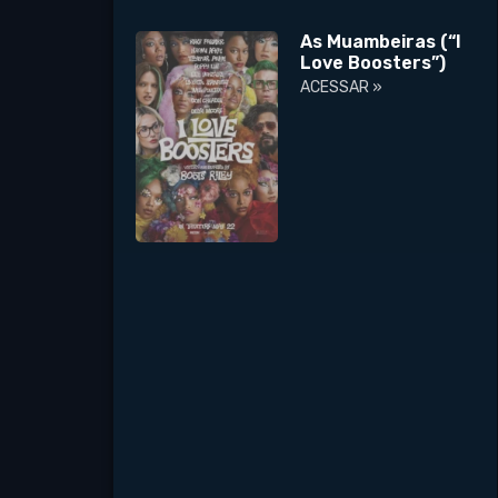
As Muambeiras (“I
Love Boosters”)
ACESSAR »