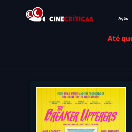
Ação
Até qu