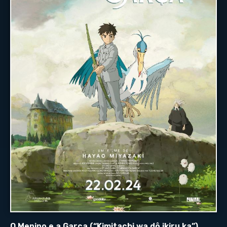
O Menino e a Garça (“Kimitachi wa dô ikiru ka”)