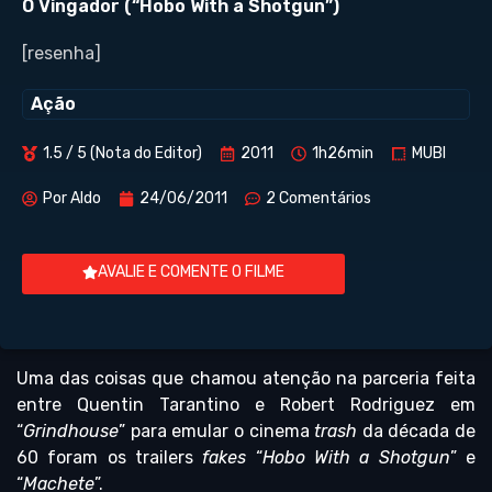
O Vingador (“Hobo With a Shotgun”)
[resenha]
Ação
1.5 / 5 (Nota do Editor)
2011
1h26min
MUBI
Por
Aldo
24/06/2011
2 Comentários
AVALIE E COMENTE O FILME
Uma das coisas que chamou atenção na parceria feita
entre Quentin Tarantino e Robert Rodriguez em
“
Grindhouse
” para emular o cinema
trash
da década de
60 foram os trailers
fakes
“
Hobo With a Shotgun
” e
“
Machete
”.