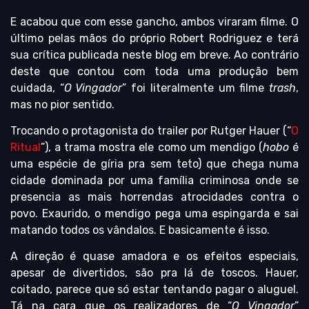
E acabou que com esse gancho, ambos viraram filme. O
último pelas mãos do próprio Robert Rodriguez e terá
sua crítica publicada neste blog em breve. Ao contrário
deste que contou com toda uma produção bem
cuidada, “
O Vingador
” foi literalmente um filme
trash
,
mas no pior sentido.
Trocando o protagonista do trailer por Rutger Hauer (“
O
Ritual
”), a trama mostra ele como um mendigo (
hobo
é
uma espécie de gíria pra sem teto) que chega numa
cidade dominada por uma família criminosa onde se
presencia as mais horrendas atrocidades contra o
povo. Exaurido, o mendigo pega uma espingarda e sai
matando todos os vândalos. E basicamente é isso.
A direção é quase amadora e os efeitos especiais,
apesar de divertidos, são pra lá de toscos. Hauer,
coitado, parece que só estar tentando pagar o aluguel.
Tá na cara que os realizadores de “
O Vingador
”