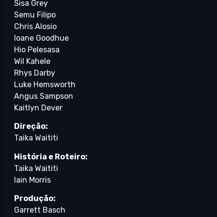
Sisa Grey
Semu Filipo
Chris Alosio
Ioane Goodhue
Hio Pelesasa
Wil Kahele
Rhys Darby
Luke Hemsworth
Angus Sampson
Kaitlyn Dever
Direção:
Taika Waititi
História e Roteiro:
Taika Waititi
Iain Morris
Produção:
Garrett Basch