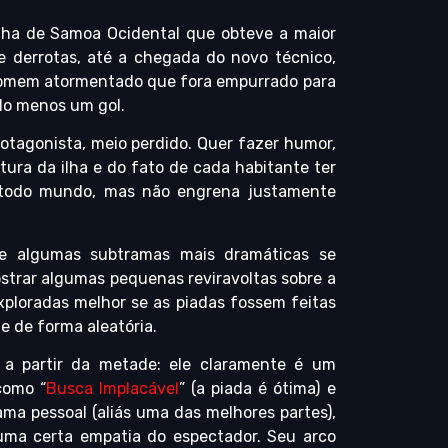
ilha de Samoa Ocidental que obteve a maior
e derrotas, até a chegada do novo técnico,
omem atormentado que fora empurrado para
lo menos um gol.
otagonista, meio perdido. Quer fazer humor,
tura da ilha e do fato de cada habitante ter
e todo mundo, mas não engrena justamente
l e algumas subtramas mais dramáticas se
ostrar algumas pequenas reviravoltas sobre a
xploradas melhor se as piadas fossem feitas
e de forma aleatória.
 partir da metade: ele claramente é um
como “
Busca Implacável
” (a piada é ótima) e
ama pessoal (aliás uma das melhores partes),
uma certa empatia do espectador. Seu arco