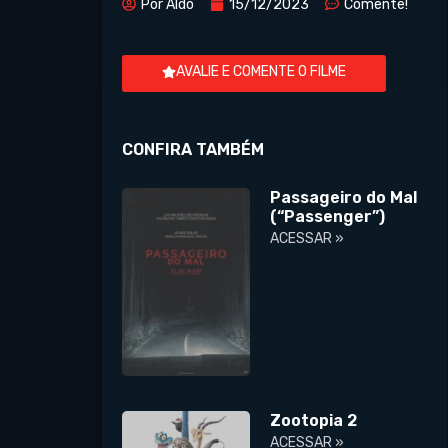
Por
Aldo
15/12/2023
Comente!
AVALIE E COMENTE O FILME
CONFIRA TAMBÉM
Passageiro do Mal
(“Passenger”)
ACESSAR »
Zootopia 2
ACESSAR »