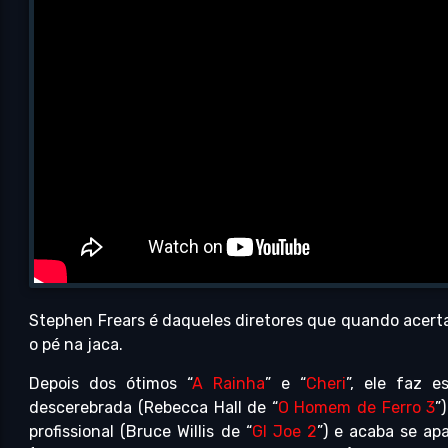
Stephen Frears é daqueles diretores que quando acerta
o pé na jaca.
Depois dos ótimos “
A Rainha
” e “
Cheri
”, ele faz 
descerebrada (Rebecca Hall de “
O Homem de Ferro 3
”
profissional (Bruce Willis de “
GI Joe 2
”) e acaba se ap