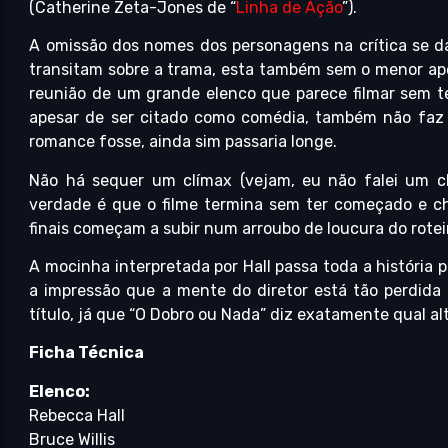
(Catherine Zeta-Jones de “
Linha de Ação
”).
A omissão dos nomes dos personagens na crítica se dá
transitam sobre a trama, esta também sem o menor apelo
reunião de um grande elenco que parece filmar sem te
apesar de ser citado como comédia, também não faz r
romance fosse, ainda sim passaria longe.
Não há sequer um clímax (vejam, eu não falei um c
verdade é que o filme termina sem ter começado e ch
finais começam a subir num arroubo de loucura do rotei
A mocinha interpretada por Hall passa toda a história
a impressão que a mente do diretor está tão perdida
título, já que “O Dobro ou Nada” diz exatamente qual al
Ficha Técnica
Elenco:
Rebecca Hall
Bruce Willis