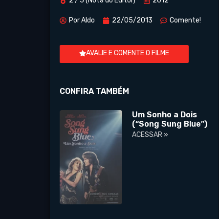
2 / 5 (Nota do Editor)
2012
Por
Aldo
22/05/2013
Comente!
AVALIE E COMENTE O FILME
CONFIRA TAMBÉM
Um Sonho a Dois
(“Song Sung Blue”)
ACESSAR »