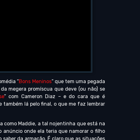
omédia “
Bons Meninos
” que tem uma pegada
o da megera promíscua que deve (ou não) se
se
” com Cameron Diaz – e do cara que é
e também lá pelo final, o que me faz lembrar
ta como Maddie, a tal nojentinha que está na
o anúncio onde ela teria que namorar o filho
o saber da armação. É claro que as situações