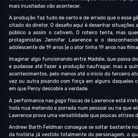
mais inusitadas vão acontecer.
A produção faz tudo de certo e de errado que o esse gê
citado do diretor. O desafio aqui é desenhar situações
público a assim o cativem. O roteiro tenta, mas qu
protagonistas Jennifer Lawrence e o desconheci
adolescente de 19 anos (e o ator tinha 19 anos nas filma
Imaginar algo funcionando entre Maddie, que passa dos
e pudesse até fazer a produção naufragar, mas a quím
acontecimentos, pelo menos até o início do terceiro 
vez ou outra pisando com força em alguns daqueles cl
em que Percy descobre a verdade.
A performance nas
gags
físicas de Lawrence está irret
toda nua metendo a porrada num pessoal ou na que ela
Lawrence prova uma versatilidade que poucas atrizes d
Andrew Barth Feldman consegue se soltar bastante no
da história já vestido totalmente do personagem, o qu