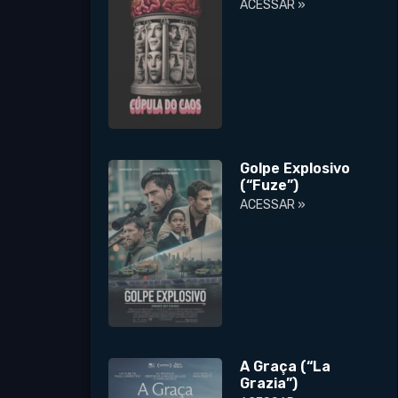
ACESSAR »
Golpe Explosivo
(“Fuze”)
ACESSAR »
A Graça (“La
Grazia”)