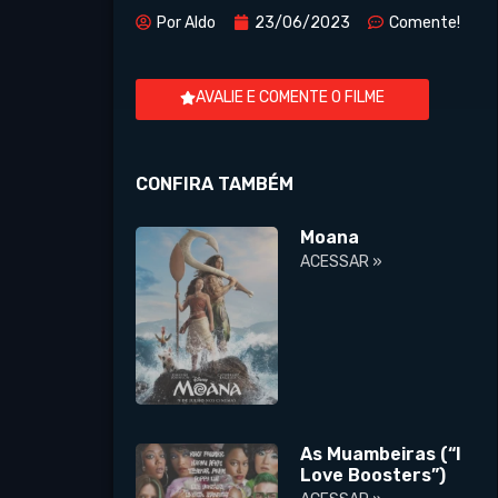
Por
Aldo
23/06/2023
Comente!
AVALIE E COMENTE O FILME
CONFIRA TAMBÉM
Moana
ACESSAR »
As Muambeiras (“I
Love Boosters”)