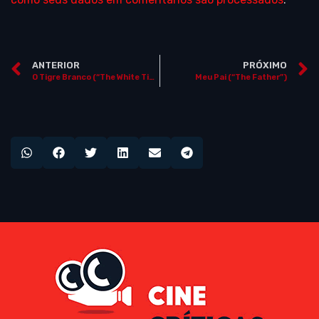
ANTERIOR
PRÓXIMO
O Tigre Branco (“The White Tiger”)
Meu Pai (“The Father”)