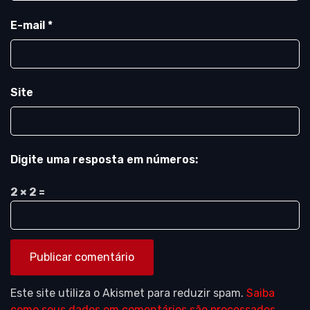
E-mail
*
Site
Digite uma resposta em números:
2 × 2 =
Este site utiliza o Akismet para reduzir spam.
Saiba
como seus dados em comentários são processados
.