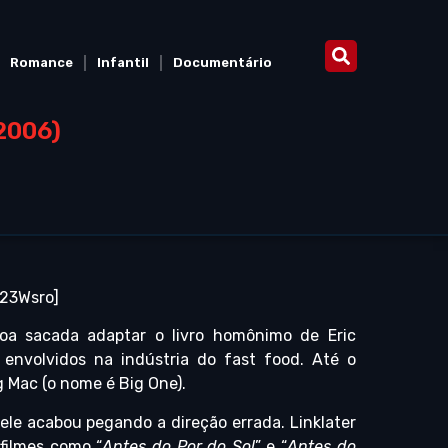
Romance
Infantil
Documentário
2006)
23Wsro]
boa sacada adaptar o livro homônimo de Eric
 envolvidos na indústria do fast food. Até o
g Mac (o nome é Big One).
 ele acabou pegando a direção errada. Linklater
filmes como “
Antes do Por do Sol
” e “
Antes do