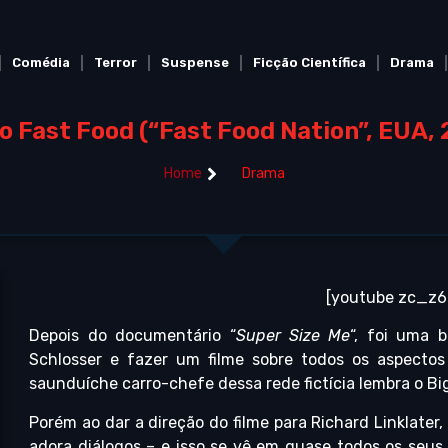
Comédia
Terror
Suspense
Ficção Científica
Drama
o Fast Food (“Fast Food Nation”, EUA, 
Home
Drama
[youtube zc_z6
Depois do documentário “
Super Size Me
“, foi uma 
Schlosser e fazer um filme sobre todos os aspectos
saunduíche carro-chefe dessa rede fictícia lembra o Bi
Porém ao dar a direção do filme para Richard Linklater,
adora diálogos – e isso se vê em quase todos os seus 