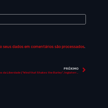
o seus dados em comentários são processados
.
PRÓXIMO
Ventos da Liberdade (“Wind that Shakes the Barley”, Inglaterra / Espanha / Alemanha / Itália / França / Irlanda, 2006)