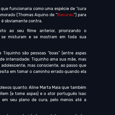
que funcionaria como uma espécie de “cura
amorado (Thomas Aquino de “
Bacurau
”) para
al é obviamente contra.
to ao seu filme anterior, priorizando o
 se misturam e se mostram em toda sua
e Tiquinho são pessoas “boas” (entre aspas
de intensidade: Tiquinho ama sua mãe, mas
a adolescente, mas consciente, ao passo que
esita em tomar o caminho errado quando ela
lexos quanto: Aline Marta Maia que também
llem (e tome aspas) e o ator português Isac
e em seu plano de cura, pelo menos até a