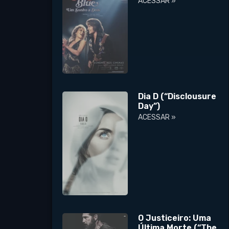
ACESSAR »
Dia D (“Disclousure
Day”)
ACESSAR »
O Justiceiro: Uma
Última Morte (“The