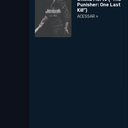
Punisher: One Last
Kill”)
ACESSAR »