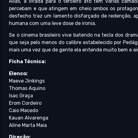
Aliás, a virada para o terceiro ato tem várias cam
percebam e que atingem em cheio ambos os protagon
desfecho traz um lamento disfarçado de redenção, ap
humana com uma leve dose de ironia.
Se o cinema brasileiro vive batendo na tecla dos dram
que seja pelo menos do calibre estabelecido por Pedág
mais uma vez que de gente ela entende muito bem e ai
Ficha Técnica:
Elenco:
Maeve Jinkings
Thomas Aquino
Isac Graça
Erom Cordeiro
Caio Macedo
Kauan Alvarenga
Aline Marta Maia
Direção: