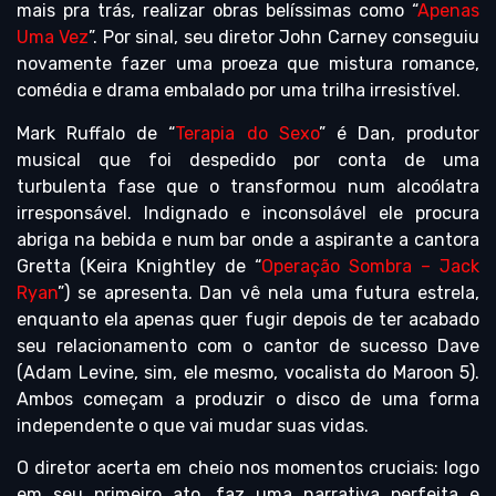
mais pra trás, realizar obras belíssimas como “
Apenas
Uma Vez
”. Por sinal, seu diretor John Carney conseguiu
novamente fazer uma proeza que mistura romance,
comédia e drama embalado por uma trilha irresistível.
Mark Ruffalo de “
Terapia do Sexo
” é Dan, produtor
musical que foi despedido por conta de uma
turbulenta fase que o transformou num alcoólatra
irresponsável. Indignado e inconsolável ele procura
abriga na bebida e num bar onde a aspirante a cantora
Gretta (Keira Knightley de “
Operação Sombra – Jack
Ryan
”) se apresenta. Dan vê nela uma futura estrela,
enquanto ela apenas quer fugir depois de ter acabado
seu relacionamento com o cantor de sucesso Dave
(Adam Levine, sim, ele mesmo, vocalista do Maroon 5).
Ambos começam a produzir o disco de uma forma
independente o que vai mudar suas vidas.
O diretor acerta em cheio nos momentos cruciais: logo
em seu primeiro ato, faz uma narrativa perfeita e