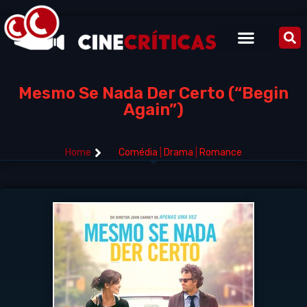
Mesmo Se Nada Der Certo (“Begin
Again”)
Home
Comédia
|
Drama
|
Romance