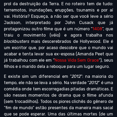
prol da destruição da Terra. E no roteiro tem de tudo:
terremotos, inundações, erupções, tsunamis e por aí
vai. História? Esqueça, a não ser que você leve a sério
Jackson, interpretado por John Cusack que já
protagonizou outro filme que é um número “
1408
“, que
traiu o movimento (véio) e agora trabalha nos
blockbusters
mais descerebrados de Hollywood. Ele é
um escritor que, por acaso descobre que o mundo vai
acabar e tenta levar sua ex-esposa (Amanda Peet que
já trabalhou com ele em “
Nossa Vida Sem Grace
“), seus
filhos e o marido dela a reboque para um lugar seguro.
E existe sim um diferencial em “
2012
“: na maioria do
tempo, ele não se leva a sério. Na verdade “
2012
” é uma
comédia onde tem escorregadias pitadas dramáticas. E
são nesses momentos de drama que o filme afunda
(sem trocadilhos). Todos os piores clichês do gênero de
“fim de mundo” estão presentes da maneira mais sacal
que se pode esperar. Uma das últimas mortes (de um