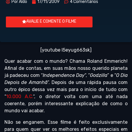
Por
Aldo
17/11/2009
4 Comentários
AVALIE E COMENTE O FILME
[youtube l5eyug663sk]
Quer acabar com o mundo? Chama Roland Emmerich!
Afinal de contas, em suas mãos nosso querido planeta
já padeceu com “
Independence Day
“, “
Godzilla
” e “
O Dia
Depois de Amanhã
“. Depois de uma rápida pausa com
outro épico dessa vez mais para o início de tudo com
“
10.000 A.C.
“, o diretor volta com uma até nada
coerente, porém interessante explicação de como o
mundo vai acabar.
Não se enganem. Esse filme é feito exclusivamente
para quem quer ver os melhores efeitos especiais em