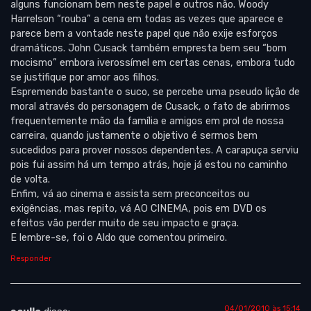
alguns funcionam bem neste papel e outros não. Woody
Harrelson “rouba” a cena em todas as vezes que aparece e
parece bem a vontade neste papel que não exije esforços
dramáticos. John Cusack também empresta bem seu “bom
mocismo” embora iverossímel em certas cenas, embora tudo
se justifique por amor aos filhos.
Espremendo bastante o suco, se percebe uma pseudo lição de
moral através do personagem de Cusack, o fato de abrirmos
frequentemente mão da família e amigos em prol de nossa
carreira, quando justamente o objetivo é sermos bem
sucedidos para prover nossos dependentes. A carapuça serviu
pois fui assim há um tempo atrás, hoje já estou no caminho
de volta.
Enfim, vá ao cinema e assista sem preconceitos ou
exigências, mas repito, vá AO CINEMA, pois em DVD os
efeitos vão perder muito de seu impacto e graça.
E lembre-se, foi o Aldo que comentou primeiro.
Responder
04/01/2010 às 15:14