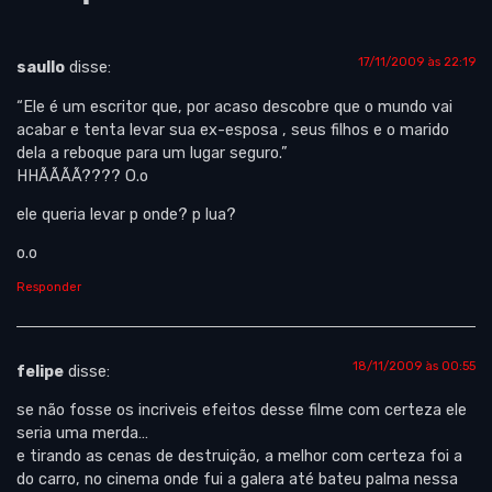
17/11/2009 às 22:19
saullo
disse:
“Ele é um escritor que, por acaso descobre que o mundo vai
acabar e tenta levar sua ex-esposa , seus filhos e o marido
dela a reboque para um lugar seguro.”
HHÃÃÃÃ???? O.o
ele queria levar p onde? p lua?
o.o
Responder
18/11/2009 às 00:55
felipe
disse:
se não fosse os incriveis efeitos desse filme com certeza ele
seria uma merda…
e tirando as cenas de destruição, a melhor com certeza foi a
do carro, no cinema onde fui a galera até bateu palma nessa