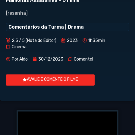
Mamonas Assassinas – O Filme
[resenha]
Comentários da Turma
|
Drama
2.5 / 5 (Nota do Editor)
2023
1h35min
Cinema
Por
Aldo
30/12/2023
Comente!
AVALIE E COMENTE O FILME