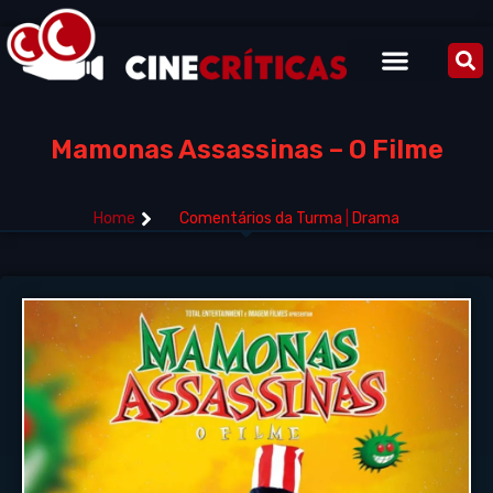
Mamonas Assassinas – O Filme
Home
Comentários da Turma
|
Drama