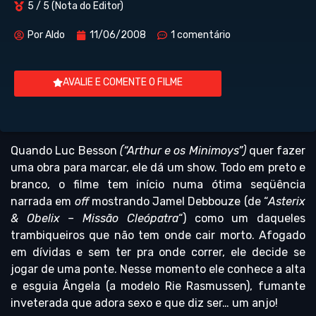
5 / 5 (Nota do Editor)
Por
Aldo
11/06/2008
1 comentário
AVALIE E COMENTE O FILME
Quando Luc Besson
(“Arthur e os Minimoys”)
quer fazer
uma obra para marcar, ele dá um show. Todo em preto e
branco, o filme tem início numa ótima seqüência
narrada em
off
mostrando Jamel Debbouze (de “
Asterix
& Obelix – Missão Cleópatra
“) como um daqueles
trambiqueiros que não tem onde cair morto. Afogado
em dívidas e sem ter pra onde correr, ele decide se
jogar de uma ponte. Nesse momento ele conhece a alta
e esguia Ângela (a modelo Rie Rasmussen), fumante
inveterada que adora sexo e que diz ser… um anjo!