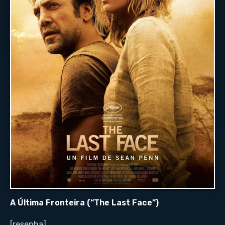
A Última Fronteira (“The Last Face”)
[resenha]