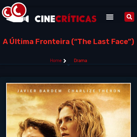
A Última Fronteira (“The Last Face”)
Home
Drama