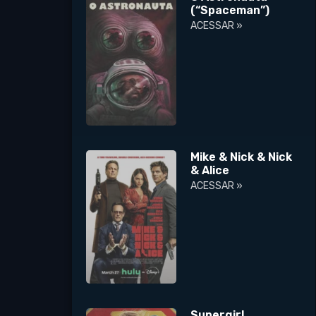
(“Spaceman”)
ACESSAR »
Mike & Nick & Nick
& Alice
ACESSAR »
Supergirl