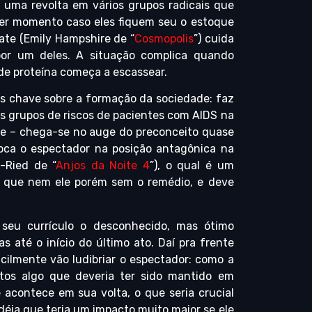
uma revolta em vários grupos radicais que
er momento caso eles fiquem seu o estoque
ate (Emily Hampshire de “
Cosmopolis
”) cuida
por um deles. A situação complica quando
de proteína começa a escassear.
os chave sobre a formação da sociedade: faz
s grupos de riscos de pacientes com AIDS na
me – chega-se no auge do preconceito quase
oca o espectador na posição antagônica na
-Ried de “
Anjos da Noite 4
”), o qual é um
m que nem ele porém sem o remédio, e deve
 seu currículo o desconhecido, mas ótimo
as até o início do último ato. Daí pra frente
ficilmente vão ludibriar o espectador: como a
ntos algo que deveria ter sido mantido em
acontece em sua volta, o que seria crucial
idéia que teria um impacto muito maior se ele