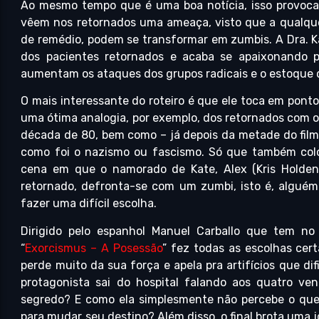
Ao mesmo tempo que é uma boa notícia, isso provoca 
vêem nos retornados uma ameaça, visto que a qualqu
de remédio, podem se transformar em zumbis. A Dra. K
dos pacientes retornados e acaba se apaixonando 
aumentam os ataques dos grupos radicais e o estoque 
O mais interessante do roteiro é que ele toca em pont
uma ótima analogia, por exemplo, dos retornados com o
década de 80, bem como – já depois da metade do fil
como foi o nazismo ou fascismo. Só que também col
cena em que o namorado de Kate, Alex (Kris Holden
retornado, defronta-se com um zumbi, isto é, algué
fazer uma difícil escolha.
Dirigido pelo espanhol Manuel Carballo que tem no
“
Exorcismus – A Posessão
” fez todas as escolhas cert
perde muito da sua força e apela pra artifícios que di
protagonista sai do hospital falando aos quatro ve
segredo? E como ela simplesmente não percebe o que 
para mudar seu destino? Além disso, o final brota uma 