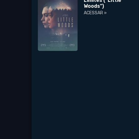
Limites (“Little
Woods”)
ACESSAR »