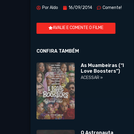
Por
Aldo
16/09/2014
Comente!
AVALIE E COMENTE O FILME
CONFIRA TAMBÉM
As Muambeiras (“I
Love Boosters”)
ACESSAR »
O Astronauta