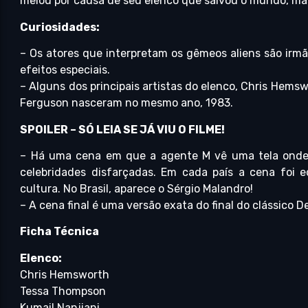
melou por causa de seu elenco que salvou o mundo, mas
Curiosidades:
– Os atores que interpretam os gêmeos aliens são irm
efeitos especiais.
– Alguns dos principais artistas do elenco, Chris Hems
Ferguson nasceram no mesmo ano, 1983.
SPOILER – SÓ LEIA SE JÁ VIU O FILME!
– Há uma cena em que a agente M vê uma tela onde 
celebridades disfarçadas. Em cada país a cena foi 
cultura. No Brasil, aparece o Sérgio Malandro!
– A cena final é uma versão exata do final do clássico D
Ficha Técnica
Elenco:
Chris Hemsworth
Tessa Thompson
Kumail Nanjiani