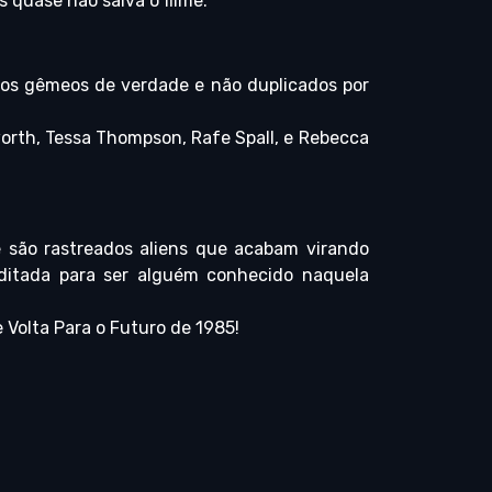
 quase não salva o filme.
ãos gêmeos de verdade e não duplicados por
worth, Tessa Thompson, Rafe Spall, e Rebecca
são rastreados aliens que acabam virando
editada para ser alguém conhecido naquela
e Volta Para o Futuro de 1985!