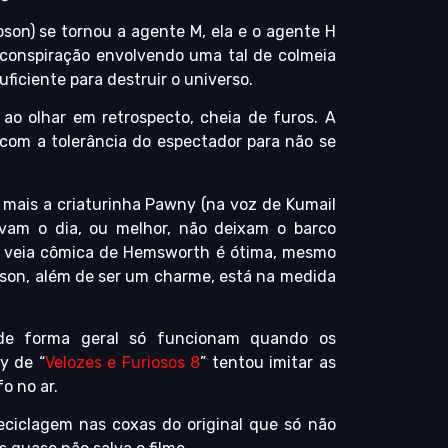
on) se tornou a agente M, ela e o agente H
conspiração envolvendo uma tal de colmeia
iciente para destruir o universo.
 ao olhar em retrospecto, cheia de furos. A
 com a tolerância do espectador para não se
, mais a criaturinha Pawny (na voz de Kumail
lvam o dia, ou melhor, não deixam o barco
A veia cômica de Hemsworth é ótima, mesmo
pson, além de ser um charme, está na medida
s de forma geral só funcionam quando os
y de “
Velozes e Furiosos 8
” tentou imitar as
o no ar.
eciclagem nas coxas do original que só não