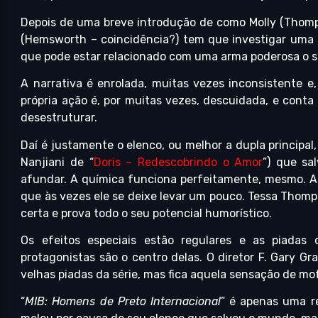
Depois de uma breve introdução de como Molly (Thomps
(Hemsworth – coincidência?) tem que investigar uma 
que pode estar relacionado com uma arma poderosa o suf
A narrativa é enrolada, muitas vezes inconsistente e,
própria ação é, por muitas vezes, descuidada, e conta
desestruturar.
Daí é justamente o elenco, ou melhor a dupla principal
Nanjiani de “
Doris – Redescobrindo o Amor
”) que sa
afundar. A química funciona perfeitamente, mesmo. 
que às vezes ele se deixe levar um pouco. Tessa Thom
certa e prova todo o seu potencial humorístico.
Os efeitos especiais estão regulares e as piada
protagonistas são o centro delas. O diretor F. Gary Gra
velhas piadas da série, mas fica aquela sensação de mof
“
MIB: Homens de Preto Internacional
” é apenas uma r