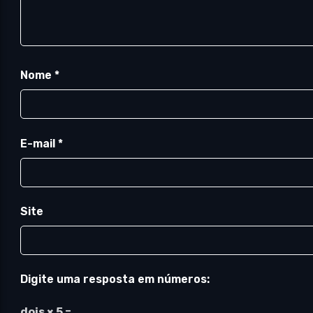
Nome
*
E-mail
*
Site
Digite uma resposta em números:
dois × 5 =