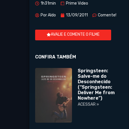
1h31min
Prime Video
Por
Aldo
13/09/2011
Comente!
AVALIE E COMENTE O FILME
CONFIRA TAMBÉM
Springsteen:
Salve-me do
Desconhecido
(“Springsteen:
Deliver Me from
Nowhere”)
ACESSAR »