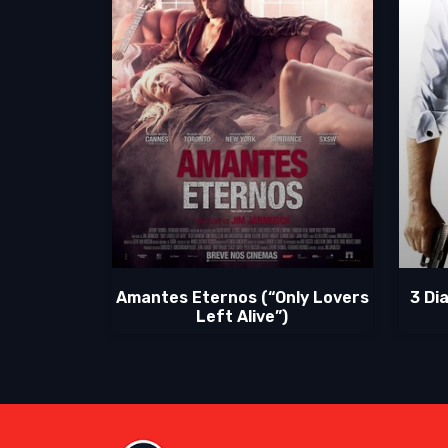
Amantes Eternos (“Only Lovers
3 Di
Left Alive”)