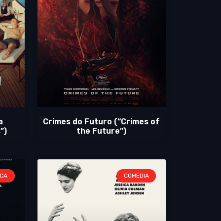
a
Crimes do Futuro (“Crimes of
”)
the Future”)
ICA
COMÉDIA