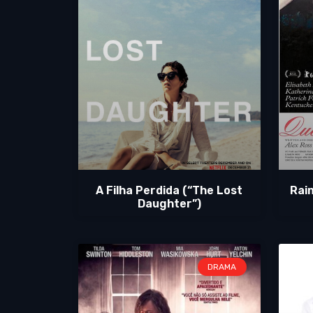
A Filha Perdida (“The Lost
Rai
Daughter”)
DRAMA