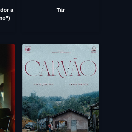
dor a
Tár
mo”)