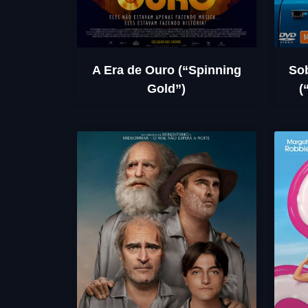
A Era de Ouro (“Spinning
So
Gold”)
(