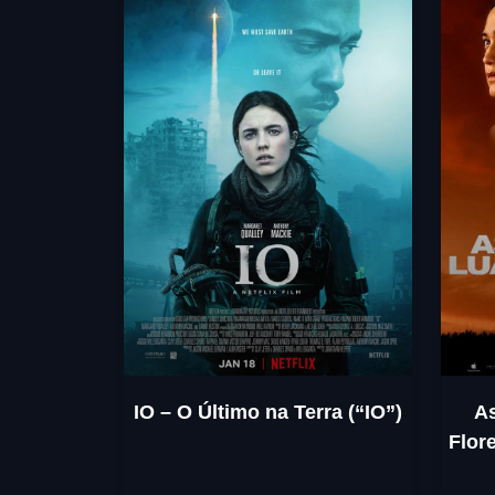
IO – O Último na Terra (“IO”)
A
Flore