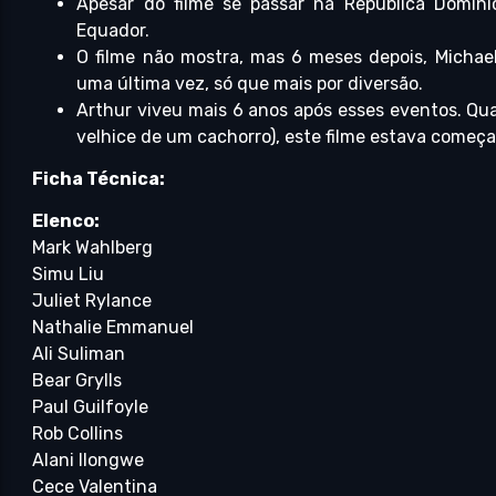
Apesar do filme se passar na República Domini
Equador.
O filme não mostra, mas 6 meses depois, Michae
uma última vez, só que mais por diversão.
Arthur viveu mais 6 anos após esses eventos. Qu
velhice de um cachorro), este filme estava começa
Ficha Técnica:
Elenco:
Mark Wahlberg
Simu Liu
Juliet Rylance
Nathalie Emmanuel
Ali Suliman
Bear Grylls
Paul Guilfoyle
Rob Collins
Alani Ilongwe
Cece Valentina