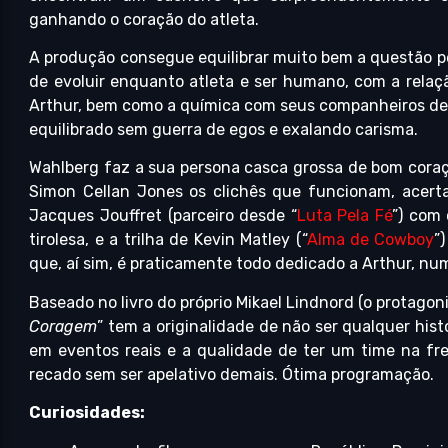
ganhando o coração do atleta.
A produção consegue equilibrar muito bem a questão pe
de evoluir enquanto atleta e ser humano, com a relaç
Arthur, bem como a química com seus companheiros de 
equilibrado sem guerra de egos e exalando carisma.
Wahlberg faz a sua persona casca grossa de bom cora
Simon Cellan Jones os clichês que funcionam, acer
Jacques Jouffret (parceiro desde “
Luta Pela Fé
”) com
tirolesa, e a trilha de Kevin Matley (“
Alma de Cowboy
”
que, aí sim, é praticamente todo dedicado a Arthur, n
Baseado no livro do próprio Mikael Lindnord (o protagoni
Coragem
” tem a originalidade de não ser qualquer his
em eventos reais e a qualidade de ter um time na fr
recado sem ser apelativo demais. Ótima programação.
Curiosidades: