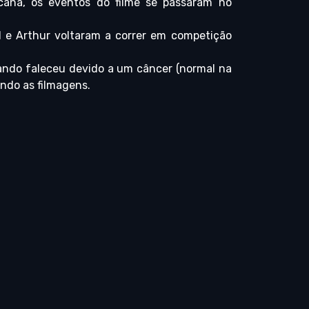
cana, os eventos do filme se passaram no
l e Arthur voltaram a correr em competição
ando faleceu devido a um câncer (normal na
ndo as filmagens.