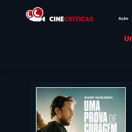
Ação
Um