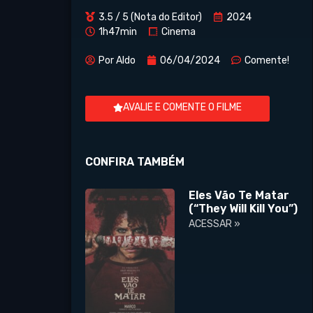
3.5 / 5 (Nota do Editor)
2024
1h47min
Cinema
Por
Aldo
06/04/2024
Comente!
AVALIE E COMENTE O FILME
CONFIRA TAMBÉM
Eles Vão Te Matar
(“They Will Kill You”)
ACESSAR »