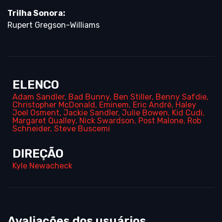
Trilha Sonora:
Rupert Gregson-Williams
ELENCO
Adam Sandler
,
Bad Bunny
,
Ben Stiller
,
Benny Safdie
,
Christopher McDonald
,
Eminem
,
Eric André
,
Haley
Joel Osment
,
Jackie Sandler
,
Julie Bowen
,
Kid Cudi
,
Margaret Qualley
,
Nick Swardson
,
Post Malone
,
Rob
Schneider
,
Steve Buscemi
DIREÇÃO
Kyle Newacheck
Avaliações dos usuários