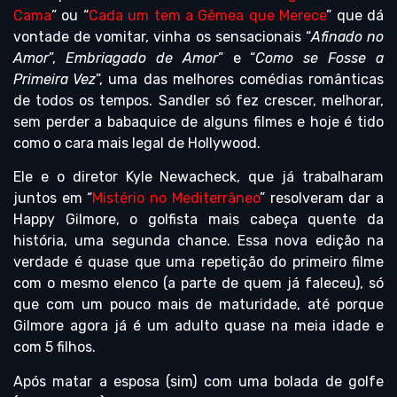
Cama
” ou “
Cada um tem a Gêmea que Merece
” que dá
vontade de vomitar, vinha os sensacionais “
Afinado no
Amor
”,
Embriagado de Amor
” e “
Como se Fosse a
Primeira Vez
”, uma das melhores comédias românticas
de todos os tempos. Sandler só fez crescer, melhorar,
sem perder a babaquice de alguns filmes e hoje é tido
como o cara mais legal de Hollywood.
Ele e o diretor Kyle Newacheck, que já trabalharam
juntos em “
Mistério no Mediterrâneo
” resolveram dar a
Happy Gilmore, o golfista mais cabeça quente da
história, uma segunda chance. Essa nova edição na
verdade é quase que uma repetição do primeiro filme
com o mesmo elenco (a parte de quem já faleceu), só
que com um pouco mais de maturidade, até porque
Gilmore agora já é um adulto quase na meia idade e
com 5 filhos.
Após matar a esposa (sim) com uma bolada de golfe