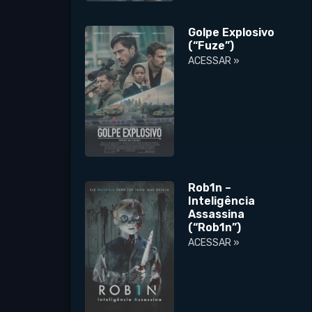
Golpe Explosivo
(“Fuze”)
ACESSAR »
Rob1n –
Inteligência
Assassina
(“Rob1n”)
ACESSAR »