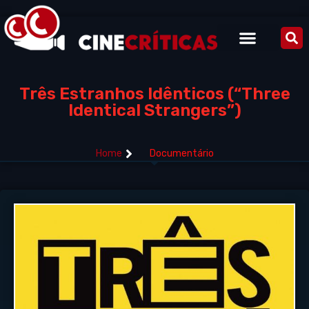
Três Estranhos Idênticos (“Three
Identical Strangers”)
Home
Documentário