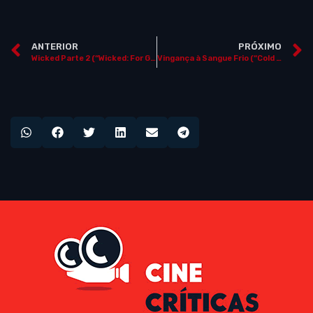
ANTERIOR
PRÓXIMO
Wicked Parte 2 (“Wicked: For Good”)
Vingança à Sangue Frio (“Cold Blood Legacy”)