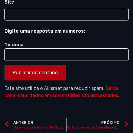
Site
Digite uma resposta em números:
1 × um =
Este site utiliza o Akismet para reduzir spam.
Saiba
como seus dados em comentários são processados
.
ANTERIOR
PRÓXIMO
Uma Prova de Amor (“My Sister’s Keeper”, EUA, 2009) ***NOS CINEMAS***
Os Cavaleiros do Apocalipse (“The Horsemen”, EUA, 2009)