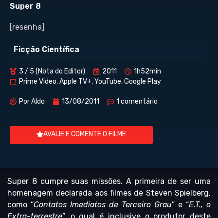
Super 8
[resenha]
Ficção Científica
3 / 5 (Nota do Editor)
2011
1h52min
Prime Video, Apple TV+, YouTube, Google Play
Por
Aldo
13/08/2011
1 comentário
AVALIE E COMENTE O FILME
Super 8 cumpre suas missões. A primeira de ser uma
homenagem declarada aos filmes de Steven Spielberg,
como “
Contatos Imediatos de Terceiro Grau
” e “
E.T., o
Extra-terrestre
”, o qual é inclusive o produtor deste