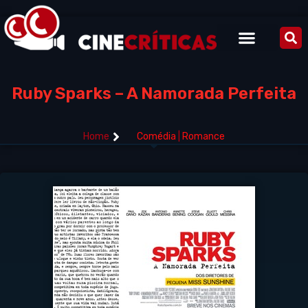
Ruby Sparks – A Namorada Perfeita
Home
Comédia
|
Romance