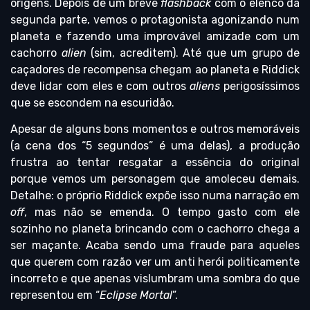
origens. Depois de um breve
flashback
com o elenco da
segunda parte, vemos o protagonista agonizando num
planeta e fazendo uma improvável amizade com um
cachorro
alien
(sim, acreditem). Até que um grupo de
caçadores de recompensa chegam ao planeta e Riddick
deve lidar com eles e com outros
aliens
perigosíssimos
que se escondem na escuridão.
Apesar de alguns bons momentos e outros memoráveis
(a cena dos “5 segundos” é uma delas), a produção
frustra ao tentar resgatar a essência do original
porque vemos um personagem que amoleceu demais.
Detalhe: o próprio Riddick expõe isso numa narração em
off
, mas não se emenda. O tempo gasto com ele
sozinho no planeta brincando com o cachorro chega a
ser maçante. Acaba sendo uma fraude para aqueles
que querem com razão ver um anti herói politicamente
incorreto e que apenas vislumbram uma sombra do que
representou em “
Eclipse Mortal
”.