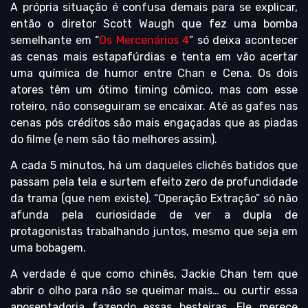
A própria situação é confusa demais para se explicar,
então o diretor Scott Waugh que fez uma bomba
semelhante em “
Os Mercenários 4
” só deixa acontecer
as cenas mais estapafúrdias e tenta em vão acertar
uma química de humor entre Chan e Cena. Os dois
atores têm um ótimo timing cômico, mas com esse
roteiro, não conseguiram se encaixar. Até as gafes nas
cenas pós créditos são mais engaçadas que as piadas
do filme (e nem são tão melhores assim).
A cada 5 minutos, há um daqueles clichês batidos que
passam pela tela e surtem efeito zero de profundidade
da trama (que nem existe). “Operação Extração” só não
afunda pela curiosidade de ver a dupla de
protagonistas trabalhando juntos, mesmo que seja em
uma bobagem.
A verdade é que como chinês, Jackie Chan tem que
abrir o olho para não se queimar mais… ou curtir essa
aposentadoria fazendo essas besteiras. Ele merece