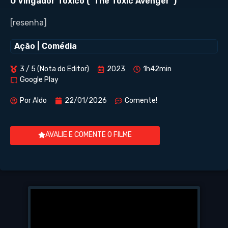
O Vingador Tóxico (“The Toxic Avenger”)
[resenha]
Ação
|
Comédia
3 / 5 (Nota do Editor)
2023
1h42min
Google Play
Por
Aldo
22/01/2026
Comente!
AVALIE E COMENTE O FILME