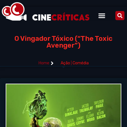
O Vingador Tóxico (“The Toxic
Avenger”)
Home
Ação
|
Comédia