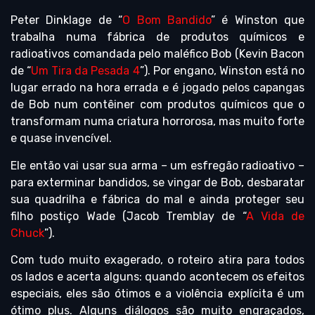
Peter Dinklage de “
O Bom Bandido
” é Winston que
trabalha numa fábrica de produtos químicos e
radioativos comandada pelo maléfico Bob (Kevin Bacon
de “
Um Tira da Pesada 4
”). Por engano, Winston está no
lugar errado na hora errada e é jogado pelos capangas
de Bob num contêiner com produtos químicos que o
transformam numa criatura horrorosa, mas muito forte
e quase invencível.
Ele então vai usar sua arma – um esfregão radioativo –
para exterminar bandidos, se vingar de Bob, desbaratar
sua quadrilha e fábrica do mal e ainda proteger seu
filho postiço Wade (Jacob Tremblay de “
A Vida de
Chuck
”).
Com tudo muito exagerado, o roteiro atira para todos
os lados e acerta alguns: quando acontecem os efeitos
especiais, eles são ótimos e a violência explícita é um
ótimo plus. Alguns diálogos são muito engraçados,