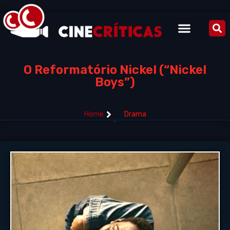
O Reformatório Nickel (“Nickel
Boys”)
Home
Drama