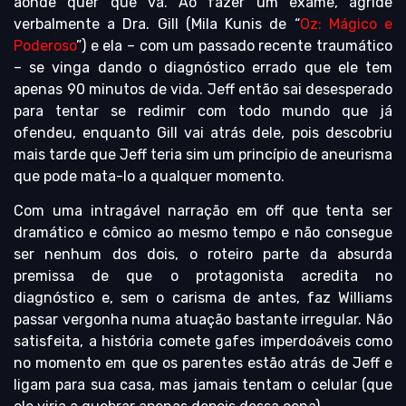
aonde quer que vá. Ao fazer um exame, agride
verbalmente a Dra. Gill (Mila Kunis de “
Oz: Mágico e
Poderoso
”) e ela – com um passado recente traumático
– se vinga dando o diagnóstico errado que ele tem
apenas 90 minutos de vida. Jeff então sai desesperado
para tentar se redimir com todo mundo que já
ofendeu, enquanto Gill vai atrás dele, pois descobriu
mais tarde que Jeff teria sim um princípio de aneurisma
que pode mata-lo a qualquer momento.
Com uma intragável narração em off que tenta ser
dramático e cômico ao mesmo tempo e não consegue
ser nenhum dos dois, o roteiro parte da absurda
premissa de que o protagonista acredita no
diagnóstico e, sem o carisma de antes, faz Williams
passar vergonha numa atuação bastante irregular. Não
satisfeita, a história comete gafes imperdoáveis como
no momento em que os parentes estão atrás de Jeff e
ligam para sua casa, mas jamais tentam o celular (que