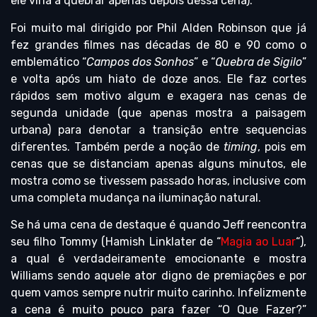
ele viria a quebrar apenas depois dessa cena).
Foi muito mal dirigido por Phil Alden Robinson que já
fez grandes filmes nas décadas de 80 e 90 como o
emblemático “
Campos dos Sonhos
” e “
Quebra de Sigilo
”
e volta após um hiato de doze anos. Ele faz cortes
rápidos sem motivo algum e exagera nas cenas de
segunda unidade (que apenas mostra a paisagem
urbana) para denotar a transição entre sequencias
diferentes. Também perde a noção de
timing
, pois em
cenas que se distanciam apenas alguns minutos, ele
mostra como se tivessem passado horas, inclusive com
uma completa mudança na iluminação natural.
Se há uma cena de destaque é quando Jeff reencontra
seu filho Tommy (Hamish Linklater de “
Magia ao Luar
“),
a qual é verdadeiramente emocionante e mostra
Williams sendo aquele ator digno de premiações e por
quem vamos sempre nutrir muito carinho. Infelizmente
a cena é muito pouco para fazer “O Que Fazer?”