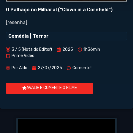
O Palhaço no Milharal (“Clown in a Cornfield”)
[resenha]
Comédia
|
Terror
3 / 5 (Nota do Editor)
2025
1h36min
Prime Video
Por
Aldo
27/07/2025
Comente!
AVALIE E COMENTE O FILME