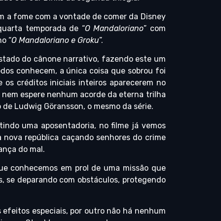
ram a fome com a vontade de comer da Disney
quarta temporada de “
O Mandaloriano
” com
o “
O Mandaloriano e Groku
”.
astado do cânone narrativo, fazendo este um
todos conhecem, a única coisa que sobrou foi
 os créditos iniciais inteiros aparecerem no
 E nem espere nenhum acorde da eterna trilha
rgo de Ludwig Göransson, o mesmo da série.
indo uma aposentadoria, no filme já vemos
 nova república caçando senhores do crime
ança do mal.
o que conhecemos em prol de uma missão que
s, se deparando com obstáculos, protegendo
 efeitos especiais, por outro não há nenhum