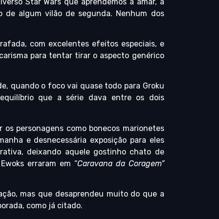
erso Star Wars que aprendemos a amar, a
o de algum vilão de segunda. Nenhum dos
rafada, com excelentes efeitos especiais, e
arisma para tentar tirar o aspecto genérico
de, quando o foco vai quase todo para Groku
quilíbrio que a série dava entre os dois
atar os personagens como bonecos marionetes
tamanha e desnecessária exposição para eles
rativa, deixando aquele gostinho chato de
 Ewoks erraram em “
Caravana da Coragem”
 ação, mas que desaprendeu muito do que a
porada, como já citado.