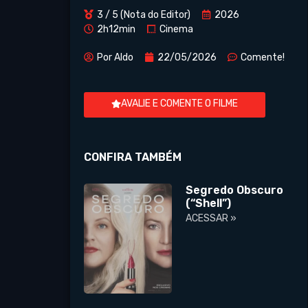
3 / 5 (Nota do Editor)
2026
2h12min
Cinema
Por
Aldo
22/05/2026
Comente!
AVALIE E COMENTE O FILME
CONFIRA TAMBÉM
Segredo Obscuro
(“Shell”)
ACESSAR »