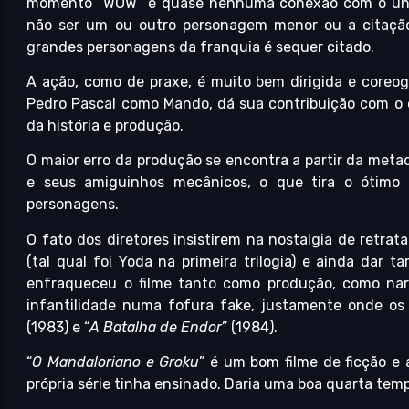
momento “WOW” e quase nenhuma conexão com o univ
não ser um ou outro personagem menor ou a citaçã
grandes personagens da franquia é sequer citado.
A ação, como de praxe, é muito bem dirigida e coreog
Pedro Pascal como Mando, dá sua contribuição com o c
da história e produção.
O maior erro da produção se encontra a partir da meta
e seus amiguinhos mecânicos, o que tira o ótimo e
personagens.
O fato dos diretores insistirem na nostalgia de retr
(tal qual foi Yoda na primeira trilogia) e ainda dar 
enfraqueceu o filme tanto como produção, como nar
infantilidade numa fofura fake, justamente onde os
(1983) e “
A Batalha de Endor
” (1984).
“
O Mandaloriano e Groku
” é um bom filme de ficção e
própria série tinha ensinado. Daria uma boa quarta tem