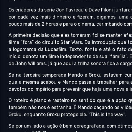
Os criadores da série Jon Favreau e Dave Filoni junta
por cada vez mais dinheiro e fizeram, digamos, uma 
pouco mais de 2 horas e para o cinema, carimbando com
A primeira decisão que eles tomaram foi se manter af
filme “fora” do circuito Star Wars. Da introdução que 
a logomarca da Lucasfilm. Texto, fonte e até o fato de
início, denota um filme independente de sua “família”.
de John Williams, já que aqui a trilha sonora fica a ca
Se na terceira temporada Mando e Groku estavam curt
que a mesma acabou e Mando passa a trabalhar para a
devotos do Império para prevenir que haja uma nova ali
O roteiro é plano e rasteiro no sentido que é a açã
também não nos é estranha. É Mando caçando os vilõe
Groku, enquanto Groku protege ele. “This is the way”.
Se por um lado a ação é bem coreografada, com ótimos