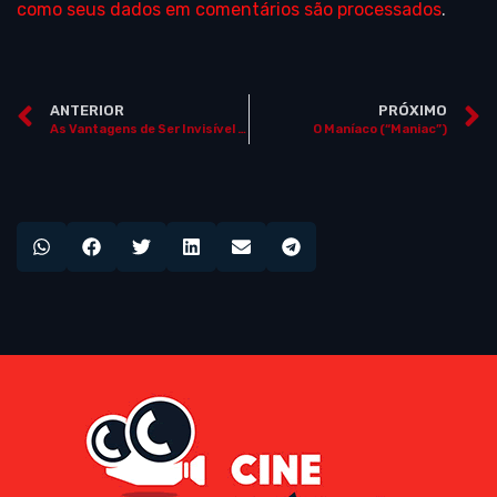
como seus dados em comentários são processados
.
ANTERIOR
PRÓXIMO
As Vantagens de Ser Invisível (“The Perks of Being a Wallflower”)
O Maníaco (“Maniac”)