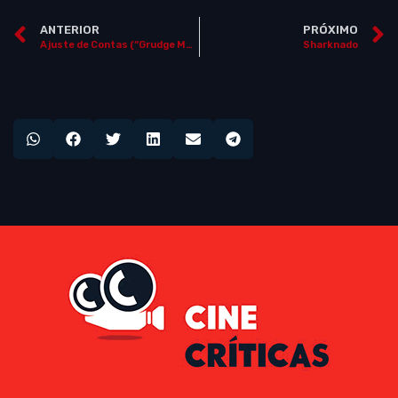
ANTERIOR
PRÓXIMO
Ajuste de Contas (“Grudge Match”)
Sharknado