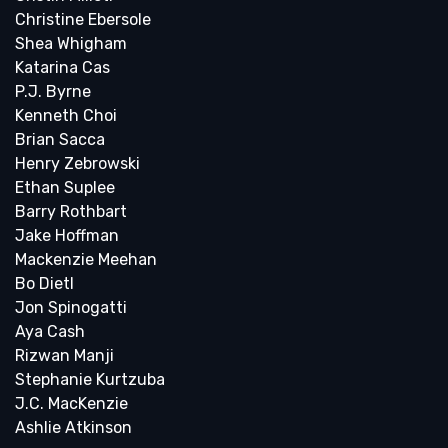
Christine Ebersole
Shea Whigham
Katarina Cas
P.J. Byrne
Kenneth Choi
Brian Sacca
Henry Zebrowski
Ethan Suplee
Barry Rothbart
Jake Hoffman
Mackenzie Meehan
Bo Dietl
Jon Spinogatti
Aya Cash
Rizwan Manji
Stephanie Kurtzuba
J.C. MacKenzie
Ashlie Atkinson