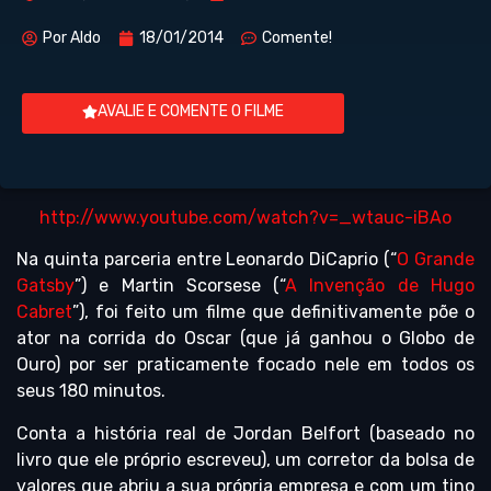
Por
Aldo
18/01/2014
Comente!
AVALIE E COMENTE O FILME
http://www.youtube.com/watch?v=_wtauc-iBAo
Na quinta parceria entre Leonardo DiCaprio (“
O Grande
Gatsby
”) e Martin Scorsese (“
A Invenção de Hugo
Cabret
”), foi feito um filme que definitivamente põe o
ator na corrida do Oscar (que já ganhou o Globo de
Ouro) por ser praticamente focado nele em todos os
seus 180 minutos.
Conta a história real de Jordan Belfort (baseado no
livro que ele próprio escreveu), um corretor da bolsa de
valores que abriu a sua própria empresa e com um tino