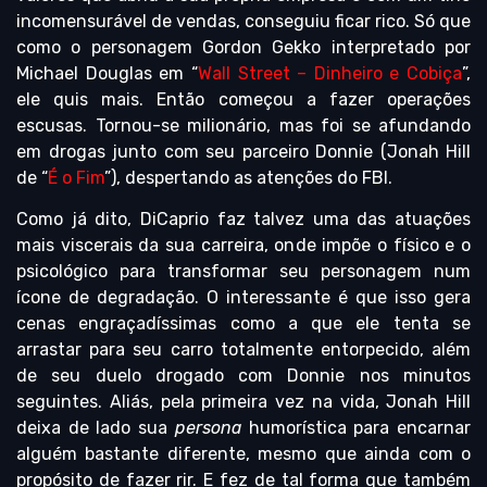
incomensurável de vendas, conseguiu ficar rico. Só que
como o personagem Gordon Gekko interpretado por
Michael Douglas em “
Wall Street – Dinheiro e Cobiça
”,
ele quis mais. Então começou a fazer operações
escusas. Tornou-se milionário, mas foi se afundando
em drogas junto com seu parceiro Donnie (Jonah Hill
de “
É o Fim
”), despertando as atenções do FBI.
Como já dito, DiCaprio faz talvez uma das atuações
mais viscerais da sua carreira, onde impõe o físico e o
psicológico para transformar seu personagem num
ícone de degradação. O interessante é que isso gera
cenas engraçadíssimas como a que ele tenta se
arrastar para seu carro totalmente entorpecido, além
de seu duelo drogado com Donnie nos minutos
seguintes. Aliás, pela primeira vez na vida, Jonah Hill
deixa de lado sua
persona
humorística para encarnar
alguém bastante diferente, mesmo que ainda com o
propósito de fazer rir. E fez de tal forma que também