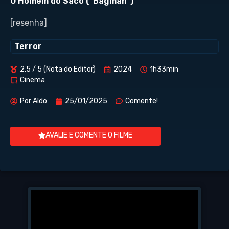
O Homem do Saco (“Bagman”)
[resenha]
Terror
2.5 / 5 (Nota do Editor)
2024
1h33min
Cinema
Por
Aldo
25/01/2025
Comente!
AVALIE E COMENTE O FILME