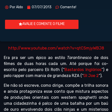
Por
Aldo
07/07/2013
Comente!
AVALIE E COMENTE O FILME
http://www.youtube.com/watch?v=qtCSmjyWBJ8
Era pra ser um épico ao estilo
Tarantinesco
de dois
filmes de duas horas cada um. Até porque foi co-
escrito pelo parceiro Eli Roth (“
Bastardos Inglórios
”) e
pelo rapper com mania de grandeza RZA (“
GI Joe 2
”).
Ele não só escreve, como dirige, compõe a trilha sonora
e ainda protagoniza esse conto que mistura aspectos
de produções orientais com western spaghetti onde
uma cidadezinha é palco de uma batalha por um baú
de ouro envolvendo dois clãs ninjas e um misterioso