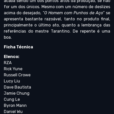
acaba sendo um dos pontos altos da produção, se não
for um dos únicos. Mesmo com um número de deslizes
acima do desejado, “
O Homem com Punhos de Aço
” se
apresenta bastante razoável, tanto no produto final,
principalmente o último ato, quanto a lembrança das
referências do mestre Tarantino. De repente é uma
boa.
Ficha Técnica
Elenco:
RZA
Rick Yune
Russell Crowe
Lucy Liu
Dave Bautista
Jamie Chung
Cung Le
Byron Mann
Daniel Wu