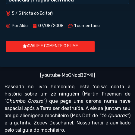
5 / 5 (Nota do Editor)
Por
Aldo
07/08/2008
1 comentário
AVALIE E COMENTE O FILME
[youtube MbGNcoB2Y4I]
Baseado no livro homônimo, esta ‘coisa’ conta a
história sobre um zé ninguém (Martin Freeman de
“
Chumbo Grosso
“) que pega uma carona numa nave
espacial após a Terra ser destruída. A ele se juntam seu
amigo alienígena mochileiro (Mos Def de “
16 Quadras
“)
e a gatinha Zooey Deschanel. Nosso herói é auxiliado
pelo tal guia do mochileiro.