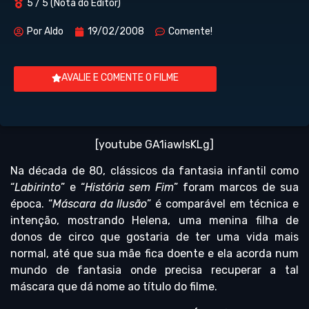
5 / 5 (Nota do Editor)
Por
Aldo
19/02/2008
Comente!
AVALIE E COMENTE O FILME
[youtube GA1iawlsKLg]
Na década de 80, clássicos da fantasia infantil como
“
Labirinto
” e “
História sem Fim
” foram marcos de sua
época. “
Máscara da Ilusão
” é comparável em técnica e
intenção, mostrando Helena, uma menina filha de
donos de circo que gostaria de ter uma vida mais
normal, até que sua mãe fica doente e ela acorda num
mundo de fantasia onde precisa recuperar a tal
máscara que dá nome ao título do filme.