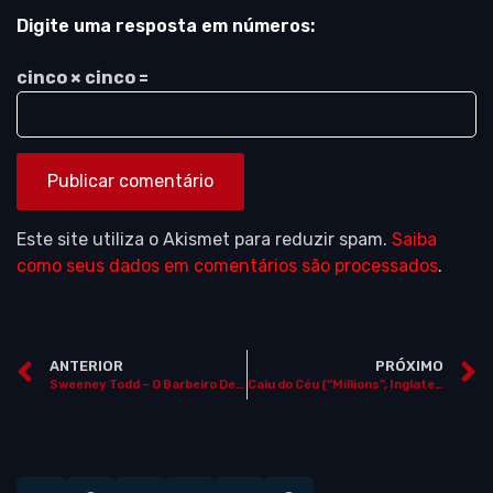
Digite uma resposta em números:
cinco × cinco =
Este site utiliza o Akismet para reduzir spam.
Saiba
como seus dados em comentários são processados
.
ANTERIOR
PRÓXIMO
Sweeney Todd – O Barbeiro Demoníaco da Rua Fleet (“Sweeney Todd: The Demon Barber of Fleet Street”, EUA / Inglaterra, 2007) ***NOS CINEMAS***
Caiu do Céu (“Millions”, Inglaterra, 2004)