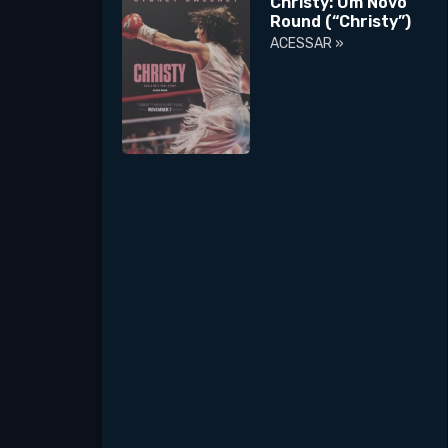
Christy: Um Novo
Round (“Christy”)
ACESSAR »