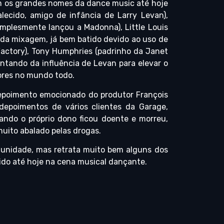
om os grandes nomes da dance music até hoje
ecido, amigo de infância de Larry Levan),
implesmente lançou a Madonna), Little Louis
r da mixagem, já bem batido devido ao uso de
Factory), Tony Humphries (padrinho da Janet
entando da influência de Levan para elevar o
ores no mundo todo.
depoimento emocionado do produtor François
depoimentos de vários clientes da Garage,
ando o próprio dono ficou doente e morreu,
muito abalado pelas drogas.
rtunidade, mas retrata muito bem alguns dos
o até hoje na cena musical dançante.