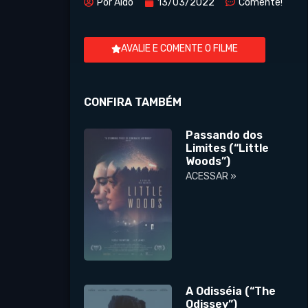
Por
Aldo
13/03/2022
Comente!
AVALIE E COMENTE O FILME
CONFIRA TAMBÉM
Passando dos
Limites (“Little
Woods”)
ACESSAR »
A Odisséia (“The
Odissey”)