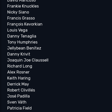
David Mancuso
Frankie Knuckles
Nicky Siano
Francis Grasso
François Kevorkian
Louis Vega
Danny Tenaglia
Tony Humphries
Jellybean Benítez
Danny Krivit
Joaquin Joe Claussell
Richard Long
Alex Rosner
Keith Haring
Derrick May
Robert Clivillés
José Padilla
Sven Väth
Patricia Field