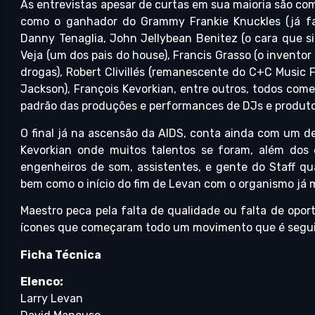
As entrevistas apesar de curtas em sua maioria são c
como o ganhador do Grammy Frankie Knuckles (já fal
Danny Tenaglia, John Jellybean Benitez (o cara que s
Veja (um dos pais do house), Francis Grasso (o invento
drogas), Robert Clivillés (remanescente do C+C Music 
Jackson), François Kevorkian, entre outros, todos com
padrão das produções e performances de DJs e produt
O final já na ascensão da AIDS, conta ainda com um 
Kevorkian onde muitos talentos se foram, além dos 
engenheiros de som, assistentes, e gente do Staff qu
bem como o início do fim de Levan com o organismo já 
Maestro peca pela falta de qualidade ou falta de opo
ícones que começaram todo um movimento que é seguid
Ficha Técnica
Elenco:
Larry Levan