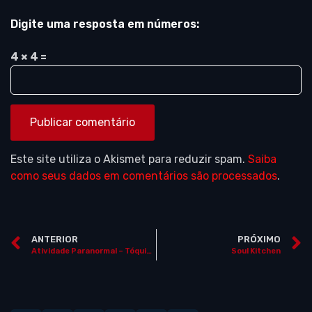
Digite uma resposta em números:
4 × 4 =
Este site utiliza o Akismet para reduzir spam.
Saiba
como seus dados em comentários são processados
.
ANTERIOR
PRÓXIMO
Atividade Paranormal – Tóquio (“Paranômaru akutibiti: Dai-2-shô – Tokyo Night”)
Soul Kitchen