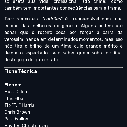
só afeta sua vida “profissional” (do crime), como
também tem importantes conseqüências para a trama.
Tecnicamente a “
Ladrões
” é irrepreensível com uma
edição das melhores do gênero. Alguns podem até
achar que o roteiro peca por forçar a barra da
verossimilhança em determinados momentos, mas isso
não tira o brilho de um filme cujo grande mérito é
deixar o espectador sem saber quem sobra no final
deste jogo de gato e rato.
Ficha Técnica
Elenco:
Matt Dillon
Idris Elba
Tip “T.I.” Harris
Chris Brown
Paul Walker
Hayden Christensen