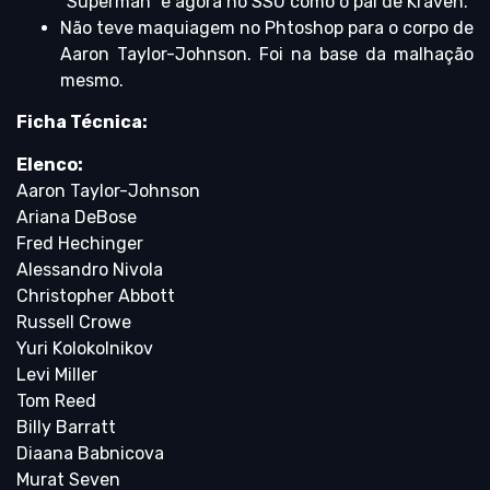
“Superman” e agora no SSU como o pai de Kraven.
Não teve maquiagem no Phtoshop para o corpo de
Aaron Taylor-Johnson. Foi na base da malhação
mesmo.
Ficha Técnica:
Elenco:
Aaron Taylor-Johnson
Ariana DeBose
Fred Hechinger
Alessandro Nivola
Christopher Abbott
Russell Crowe
Yuri Kolokolnikov
Levi Miller
Tom Reed
Billy Barratt
Diaana Babnicova
Murat Seven