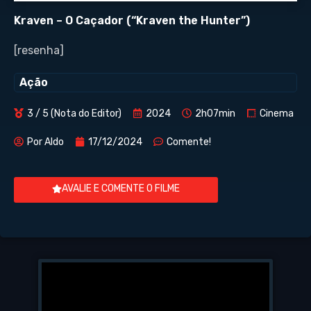
Kraven – O Caçador (“Kraven the Hunter”)
[resenha]
Ação
3 / 5 (Nota do Editor)
2024
2h07min
Cinema
Por
Aldo
17/12/2024
Comente!
AVALIE E COMENTE O FILME