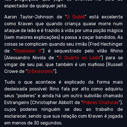
espectador de qualquer jeito.
Aaron Taylor-Johnson de “
O Dublê
” está excelente
como Kraven que quando criança quase morre num
ataque de leão e é trazido à vida por uma poção mágica
(sem maiores explicações) e passa a caçar bandidos. As
coisas se complicam quando seu irmão (Fred Hechinger
de “
Gladiador II
”) é sequestrado pelo vilão Rhino
(Alessandro Nivola de “
O Quarto ao Lado
”) para se
vingar de seu pai, que também é um mafioso (Russell
Crowe de “
O Exorcismo
”).
Tudo o que acontece é explicado da forma mais
desleixada possível: Rino fala por alto como adquiriu
seus “poderes” e ainda há um outro subvilão chamado
Estrangeiro (Christopher Abbott de “
Pobres Criaturas
”),
cujos poderes ninguém se deu ao trabalho de
esclarecer, sendo que sua relação com Kraven é jogada
em menos de 30 segundos.