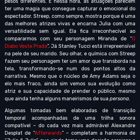
pesos diferentes. E nessa hora, as atuações parecem
ter uma magia que consegue capturar o emocional do
espectador. Streep, como sempre, mostra porque é uma
das melhores atrizes vivas e encarna Julia com uma
versatilidade sem igual. Ela fica irreconhecível ao
compararmos com seu personagem Miranda de “
O
Diabo Veste Prada
“. Já Stanley Tucci está irrepreensível
na pele de seu marido. Seu olhar, e química com Streep
fazem seu personagem ter um amor que transborda na
tela, transformando-se num dos pontos altos da
narrativa. Mesmo que o núcleo de Amy Adams seja o
elo mais fraco, ainda sim vemos sua evolução como
atriz e sua capacidade de prender o público, mesmo
que ainda tenha alguns maneirismos de sua
persona
.
Algumas tomadas bem elaboradas de transição
temporal acompanhadas de uma trilha sonora
compatível – do cada vez mais admirável Alexandre
Desplat de “
Afterwards
” – completam a harmonia de