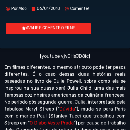
Por
Aldo
06/01/2010
Comente!
AVALIE E COMENTE O FILME
[youtube vjvJHsJD8ic]
Em filmes diferentes, o mesmo atributo pode ter pesos
diferentes. É o caso dessas duas histórias reais
baseadas no livro de Julie Powell, sobre como ela se
inspirou na sua quase xará Julia Child, uma das mais
famosas cozinheiras americanas da culinária francesa.
No período pós segunda guerra, Julia, interpretada pela
fabulosa Maryl Streep (“
Dúvida
“), muda-se para Paris
com o marido Paul (Stanley Tucci que trabalhou com
Streep em “
O Diabo Veste Prada
“) por causa do trabalho
dele. Querendo fugir da rotina de dona de casa, ela se