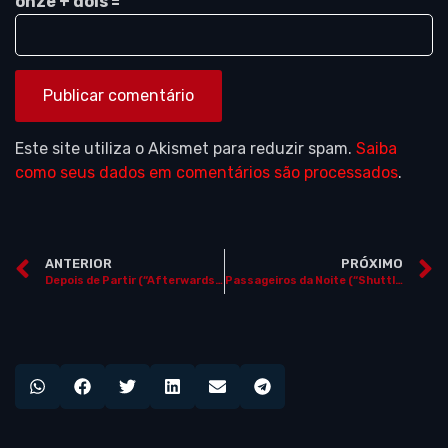
onze + dois =
Este site utiliza o Akismet para reduzir spam.
Saiba
como seus dados em comentários são processados
.
ANTERIOR
PRÓXIMO
Depois de Partir (“Afterwards”, Canadá / Alemanha / França, 2009) ***INÉDITO NO BRASIL***
Passageiros da Noite (“Shuttle”, EUA, 2008)