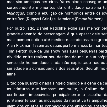
mas sim ameaças certeiras. Yates ainda consegue uma
surpreendente momentos de criticidade extrema (
Malhação
, como a ebulição de hormônios entre os jo
entre Ron (Ruppert Grint) e Hermione (Emma Watson).
Por outro lado, Daniel Radcliffe exibe sua melhor p
grande encanto do personagem é que apesar dele ser 
mais comum e diria até medíocre, sendo assim o gra
Alan Rickman fazem as usuais performances brilhante
Tom Felton que dá um show nas suas pequenas partic
dividido entre realizar seu destino do mal e sua pró
senso de humanidade ainda não explicitado nas outr
seriedade e a conseqüência dos seus atos. Seu últim
filme.
E tão boa quanto o nada singelo diálogo é a cena da 
as criaturas que lembram em muito, o Gollum de 
continuam impecáveis, principalmente a escolha d
juntamente com as inovações da narrativa (a ampulh
além dos objetos já conhecidos dos episódios anteri