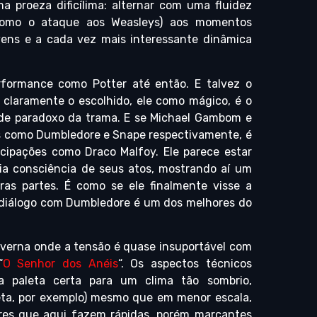
 proeza dificílima: alternar com uma fluidez
como o ataque aos Weasleys) aos momentos
vens e a cada vez mais interessante dinâmica
erformance como Potter até então. E talvez o
claramente o escolhido, ele como mágico, é o
nde paradoxo da trama. E se Michael Gambom e
s como Dumbledore e Snape respectivamente, é
ipações como Draco Malfoy. Ele parece estar
pria consciência de seus atos, mostrando aí um
as partes. É como se ele finalmente visse a
o diálogo com Dumbledore é um dos melhores do
caverna onde a tensão é quase insuportável com
“
O Senhor dos Anéis
“. Os aspectos técnicos
a paleta certa para um clima tão sombrio,
eta, por exemplo) mesmo que em menor escala,
ores que aqui fazem rápidas, porém marcantes