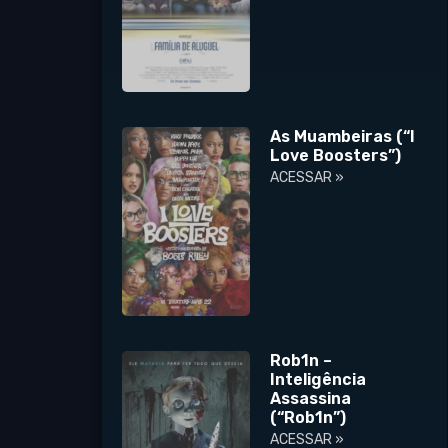
As Muambeiras (“I
Love Boosters”)
ACESSAR »
Rob1n –
Inteligência
Assassina
(“Rob1n”)
ACESSAR »