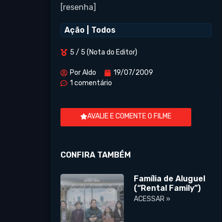
[resenha]
Ação
|
Todos
5 / 5 (Nota do Editor)
Por
Aldo
19/07/2009
1 comentário
AVALIE E COMENTE O FILME
CONFIRA TAMBÉM
Família de Aluguel
(“Rental Family”)
ACESSAR »