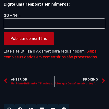
Digite uma resposta em números:
20 − 14 =
Este site utiliza o Akismet para reduzir spam.
Saiba
como seus dados em comentários são processados
.
ANTERIOR
PRÓXIMO
Um Plano Brilhante (“Flawless”, Inglaterra / Luxemburgo, 2007) ***NOS CINEMAS***
Atos que Desafiam a Morte (“Death Defying Acts”, Inglaterra / Austrália, 2007) ***NOS CINEMAS***