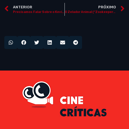
ANTERIOR
PRÓXIMO
Precisamos Falar Sobre o Kevin (“We Need to Talk About Kevin”)
O Zelador Animal (“Zookeeper”, EUA, 2011)