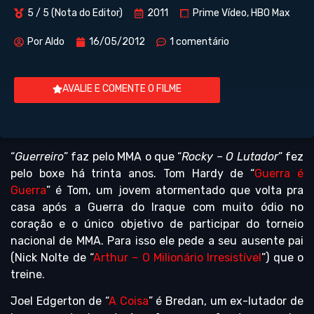
5 / 5 (Nota do Editor)
2011
Prime Vídeo, HBO Max
Por
Aldo
16/05/2012
1 comentário
AVALIE E COMENTE O FILME
“
Guerreiro
” faz pelo MMA o que “
Rocky – O Lutador
” fez
pelo boxe há trinta anos. Tom Hardy de “
Guerra é
Guerra
” é Tom, um jovem atormentado que volta pra
casa após a Guerra do Iraque com muito ódio no
coração e o único objetivo de participar do torneio
nacional de MMA. Para isso ele pede a seu ausente pai
(Nick Nolte de “
Arthur – O Milionário Irresistível
”) que o
treine.
Joel Edgerton de “
A Coisa
” é Bredan, um ex-lutador de