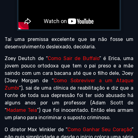
Taí uma premissa excelente que se não fosse um
desenvolvimento desleixado, decolaria.
Zoey Deutch de “
Como Sair de Buffalo
” é Erica, uma
jovem pouco ortodoxa que tem o pai preso e a mãe
saindo com um cara bacana até que o filho dele, Joey
(Joey Morgan de “
Como Sobreviver a um Ataque
Zumbi
”), sai de uma clínica de reabilitação e diz que a
fonte de toda sua depressão foi ter sido abusado há
alguns anos por um professor (Adam Scott de
“
Madame Teia
”) que foi inocentado. Então eles armam
um plano para incriminar o suposto criminoso.
O diretor Max Winkler de “
Como Ganhar Seu Coração
”
não quis simplicidade e desde o início coloca uma série