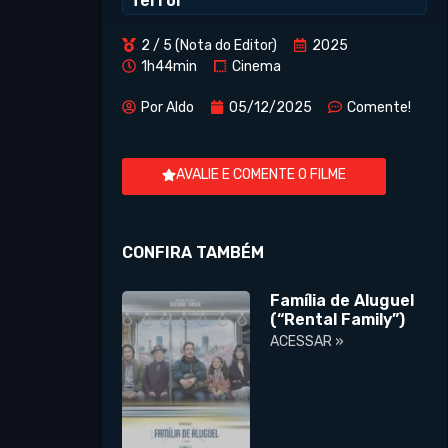
Terror
2 / 5 (Nota do Editor)
2025
1h44min
Cinema
Por
Aldo
05/12/2025
Comente!
AVALIE E COMENTE O FILME
CONFIRA TAMBÉM
Família de Aluguel
(“Rental Family”)
ACESSAR »