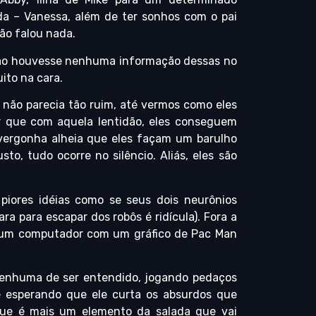
ada – Vanessa, além de ter sonhos com o pai
não falou nada.
 não houvesse nenhuma informação dessas no
uito na cara.
 não parecia tão ruim, até vermos como eles
r que com aquela lentidão, eles conseguem
vergonha alheia que eles façam um barulho
, tudo ocorre no silêncio. Aliás, eles são
 piores idéias como se seus dois neurônios
a para escapar dos robôs é ridícula). Fora a
s um computador com um gráfico de Pac Man
nenhuma de ser entendido, jogando pedaços
e esperando que ele curta os absurdos que
que é mais um elemento da salada que vai