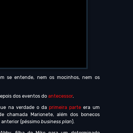
uém se entende, nem os mocinhos, nem os
depois dos eventos do
antecessor
.
 que na verdade o da
primeira parte
era um
ade chamada Marionete, além dos bonecos
l anterior (péssimo
business plan
).
Abby, filha de Mike para um determinado