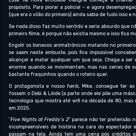
propósito. Para piorar a policial – e agora desempreg
(que era o vilão do primeiro) ainda sabia de tudo isso e 
Se nada disso faz muito sentido e seria absurdo que
primeiro filme, é porque não existia mesmo e isso fica m
Engolir os bonecos animatrônicos matando no primeiro
se saem neste embuste, pois fica impossível concebe
alcançar e matar qualquer um que seja. Chega a ser 
enorme quando se movimentam, mas nas cenas de susto
bastante fraquinhos quando o roteiro quer.
O protagonista e nosso herói, Mike, consegue ter as
fossem o Debi & Lóide (a parte onde ele põe uma máscar
tecnologia que mostra até wifi na década de 80, ma
em 2025.
“
Five Nights at Freddy’s 2
” parece não ter pretensão 
incompreensíveis de história na cara do espectador 
passam na tela. Ainda tem uma cena pós créditos 