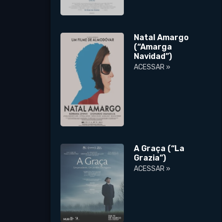
Natal Amargo
(“Amarga
Navidad”)
ACESSAR »
A Graça (“La
Grazia”)
ACESSAR »